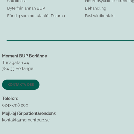
Sök till oss
Neuropsykiatrisk utrednin
Byte från annan BUP
Behandling
För dig som bor utanför Dalarna
Fast vårdkontakt
Moment BUP Borlänge
Tunagatan 44
784 33 Borlänge
KONTAKTA OSS
Telefon:
0243-798 200
Mejl (ej för patientärenden):
kontakt@momentbup.se