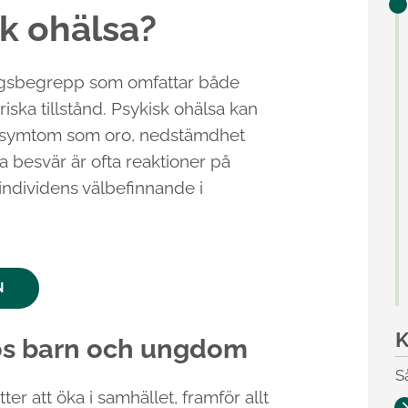
sk ohälsa?
ingsbegrepp som omfattar både
iska tillstånd. Psykisk ohälsa kan
rar symtom som oro, nedstämdhet
a besvär är ofta reaktioner på
individens välbefinnande i
N
K
hos barn och ungdom
S
er att öka i samhället, framför allt