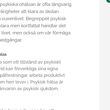
psykiska ohälsan är ofta långvarig.
årigheter att klara av skolan,
ch vuxenlivet. Begreppet psykisk
rklara men kortfattat handlar det
d livet, men också om vår förmåga
 nedgångar.
älsa
 som ett tillstånd av psykiskt
vid kan förverkliga sina egna
 påfrestningar, arbeta produktivt
om hen lever i. Psykisk hälsa är
ånvaron av psykisk sjukdom.