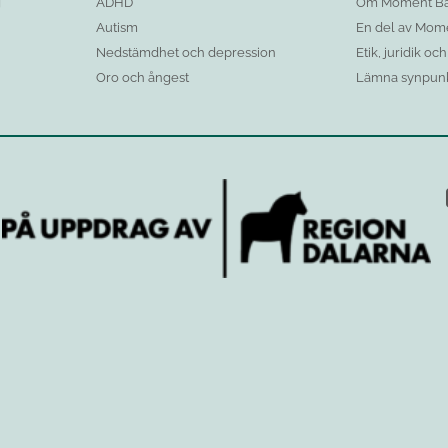
g
ADHD
Om Moment Ba
Autism
En del av Mom
Nedstämdhet och depression
Etik, juridik oc
Oro och ångest
Lämna synpunk