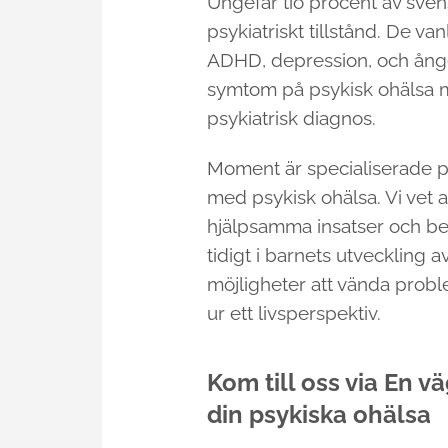
Ungefär tio procent av sven
psykiatriskt tillstånd. De van
ADHD, depression, och ång
symtom på psykisk ohälsa m
psykiatrisk diagnos.
Moment är specialiserade på
med psykisk ohälsa. Vi vet att
hjälpsamma insatser och beh
tidigt i barnets utveckling 
möjligheter att vända prob
ur ett livsperspektiv.
Kom till oss via En vä
din psykiska ohälsa