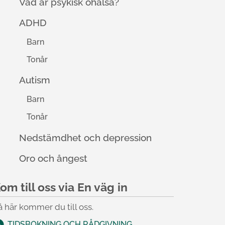
Vad är psykisk ohälsa?
ADHD
Barn
Tonår
Autism
Barn
Tonår
Nedstämdhet och depression
Oro och ångest
om till oss via En väg in
å här kommer du till oss.
TIDSBOKNING OCH RÅDGIVNING