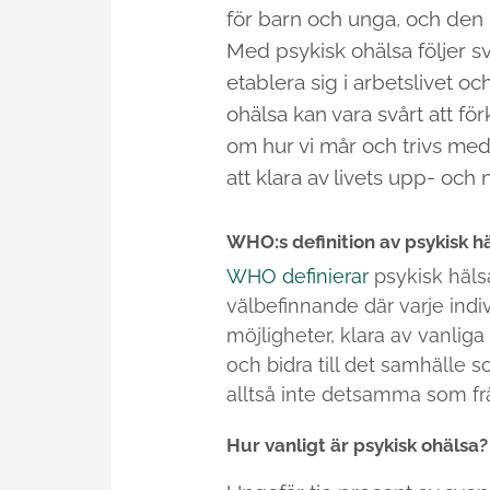
för barn och unga, och den 
Med psykisk ohälsa följer sv
etablera sig i arbetslivet o
ohälsa kan vara svårt att fö
om hur vi mår och trivs me
att klara av livets upp- och
WHO:s definition av psykisk h
WHO definierar
psykisk hälsa
välbefinnande där varje indi
möjligheter, klara av vanliga
och bidra till det samhälle s
alltså inte detsamma som fr
Hur vanligt är psykisk ohälsa?