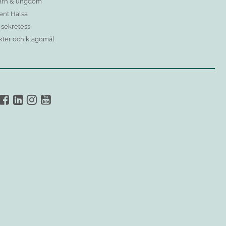
rn & ungdom
ent Hälsa
h sekretess
ter och klagomål