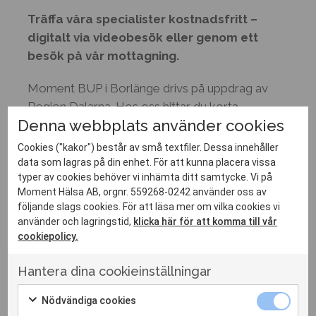
Träffa våra specialister kostnadsfritt –
digitalt via videobesök eller genom ett
besök på vår mottagning.
Moment BUP i Borlänge drivs på uppdrag av
Region Dalarna. Hos oss hittar du korta
Denna webbplats använder cookies
väntetider för neuropsykiatriska utredningar och
andra insatser inom ramen för vårdval BUP. Du
Cookies ("kakor") består av små textfiler. Dessa innehåller
som är vuxen kan söka hjälp för barn som du har
data som lagras på din enhet. För att kunna placera vissa
typer av cookies behöver vi inhämta ditt samtycke. Vi på
ansvar för. Du som är upp till 18 år kan själv söka
Moment Hälsa AB, orgnr. 559268-0242 använder oss av
hjälp.
följande slags cookies. För att läsa mer om vilka cookies vi
använder och lagringstid,
klicka här för att komma till vår
Du är välkommen till oss för hjälp med bland
cookiepolicy.
annat:
Hantera dina cookieinställningar
Depression
Nödvändiga
Nödvändiga cookies
Ångest
cookies