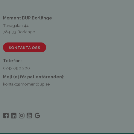
annonsmätning
av
för
Cookies
personlig
Moment BUP Borlänge
för
annonsmätning
Tunagatan 44
anpassade
784 33 Borlänge
annonser
KONTAKTA OSS
Telefon:
0243-798 200
Mejl (ej för patientärenden):
kontakt@momentbup.se