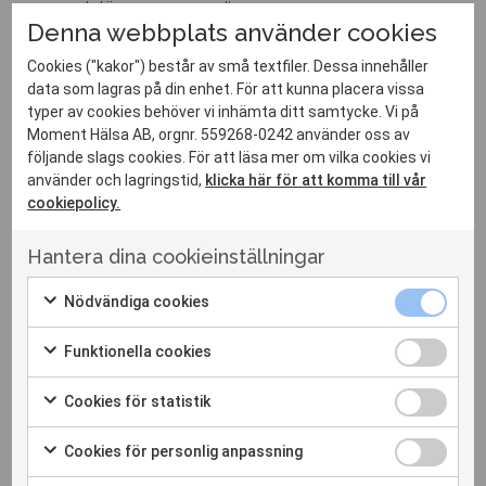
och lär er mer om diagnosen.
Denna webbplats använder cookies
Sömnstöd – hjälp och råd för att ditt barn ska
Cookies ("kakor") består av små textfiler. Dessa innehåller
kunna förbättra sin sömn.
data som lagras på din enhet. För att kunna placera vissa
typer av cookies behöver vi inhämta ditt samtycke. Vi på
Moment Hälsa AB, orgnr. 559268-0242 använder oss av
Problemområden vi kan hjälpa till
följande slags cookies. För att läsa mer om vilka cookies vi
med
använder och lagringstid,
klicka här för att komma till vår
cookiepolicy.
Vi behandlar många olika typer av psykisk
ohälsa och svårigheter som kan påverka ditt
Hantera dina cookieinställningar
barns vardag, såsom:
Nödvändiga
Nödvändiga cookies
cookies
Depression
Markera
kryssruta
Funktionella
Funktionella cookies
för
Ångest och oro
cookies
Markera
kryssruta
att
Cookies
Cookies för statistik
Ätstörningar
för
för
samtycka
Markera
statistik
att
Självskadebeteende
Cookies
Cookies för personlig anpassning
till
för
kryssruta
för
samtycka
Markera
Konflikter och bråk i familjen