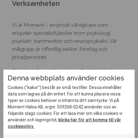
Verksamheten
Vi är Moment – en privat vårdgivare som
erbjuder specialisttjänster inom psykologi,
psykiatri, barnmedicin och neuropsykiatri. Vår
målgrupp är offentlig sektor, företag och
privatpersoner.
Du hittar våra mottagningar på ett tiotal orter
Denna webbplats använder cookies
över hela Sverige. Vi genomför även
konsultuppdrag på plats hos våra kunder. Hos
Cookies ("kakor") består av små textfiler. Dessa innehåller
data som lagras på din enhet. För att kunna placera vissa
oss arbetar mer än 70 psykologer,
typer av cookies behöver vi inhämta ditt samtycke. Vi på
specialistläkare och sjuksköterskor med att
Moment Hälsa AB, orgnr. 559268-0242 använder oss av
skapa psykisk och fysisk hälsa genom metoder
följande slags cookies. För att läsa mer om vilka cookies vi
som har tydlig förankring i vetenskap.
använder och lagringstid,
klicka här för att komma till vår
cookiepolicy.
Moment grundades 2010 och leds sedan starten