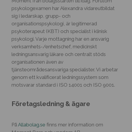
Moment från bolagsstarten till idag. Förutom
för
användning
Cookies
till
psykologexamen har Alexandra vidareutbildat
personlig
av
för
användning
sig i ledarskap, grupp- och
anpassning
Cookies
organisationspsykologi, är legitimerad
annonsmätning
av
för
psykoterapeut (KBT) och specialist i klinisk
Cookies
personlig
psykologi. Varje mottagning har en ansvarig
för
annonsmätning
verksamhets-/enhetschef, medicinskt
anpassade
ledningsansvarig läkare och centralt stöds
annonser
organisationen även av
tjänsteområdesansvariga specialister. Vi arbetar
genom ett kvalificerat ledningssystem som
motsvarar standard i ISO 14001 och ISO 9001.
Företagsledning & ägare
På
Allabolag.se
finns mer information om